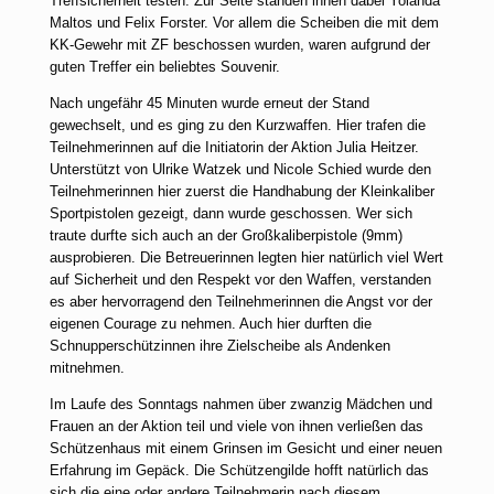
Treffsicherheit testen. Zur Seite standen ihnen dabei Yolanda
Maltos und Felix Forster. Vor allem die Scheiben die mit dem
KK-Gewehr mit ZF beschossen wurden, waren aufgrund der
guten Treffer ein beliebtes Souvenir.
Nach ungefähr 45 Minuten wurde erneut der Stand
gewechselt, und es ging zu den Kurzwaffen. Hier trafen die
Teilnehmerinnen auf die Initiatorin der Aktion Julia Heitzer.
Unterstützt von Ulrike Watzek und Nicole Schied wurde den
Teilnehmerinnen hier zuerst die Handhabung der Kleinkaliber
Sportpistolen gezeigt, dann wurde geschossen. Wer sich
traute durfte sich auch an der Großkaliberpistole (9mm)
ausprobieren. Die Betreuerinnen legten hier natürlich viel Wert
auf Sicherheit und den Respekt vor den Waffen, verstanden
es aber hervorragend den Teilnehmerinnen die Angst vor der
eigenen Courage zu nehmen. Auch hier durften die
Schnupperschützinnen ihre Zielscheibe als Andenken
mitnehmen.
Im Laufe des Sonntags nahmen über zwanzig Mädchen und
Frauen an der Aktion teil und viele von ihnen verließen das
Schützenhaus mit einem Grinsen im Gesicht und einer neuen
Erfahrung im Gepäck. Die Schützengilde hofft natürlich das
sich die eine oder andere Teilnehmerin nach diesem