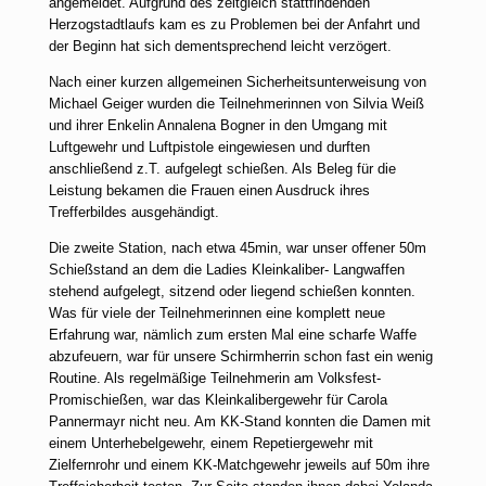
angemeldet. Aufgrund des zeitgleich stattfindenden
Herzogstadtlaufs kam es zu Problemen bei der Anfahrt und
der Beginn hat sich dementsprechend leicht verzögert.
Nach einer kurzen allgemeinen Sicherheitsunterweisung von
Michael Geiger wurden die Teilnehmerinnen von Silvia Weiß
und ihrer Enkelin Annalena Bogner in den Umgang mit
Luftgewehr und Luftpistole eingewiesen und durften
anschließend z.T. aufgelegt schießen. Als Beleg für die
Leistung bekamen die Frauen einen Ausdruck ihres
Trefferbildes ausgehändigt.
Die zweite Station, nach etwa 45min, war unser offener 50m
Schießstand an dem die Ladies Kleinkaliber- Langwaffen
stehend aufgelegt, sitzend oder liegend schießen konnten.
Was für viele der Teilnehmerinnen eine komplett neue
Erfahrung war, nämlich zum ersten Mal eine scharfe Waffe
abzufeuern, war für unsere Schirmherrin schon fast ein wenig
Routine. Als regelmäßige Teilnehmerin am Volksfest-
Promischießen, war das Kleinkalibergewehr für Carola
Pannermayr nicht neu. Am KK-Stand konnten die Damen mit
einem Unterhebelgewehr, einem Repetiergewehr mit
Zielfernrohr und einem KK-Matchgewehr jeweils auf 50m ihre